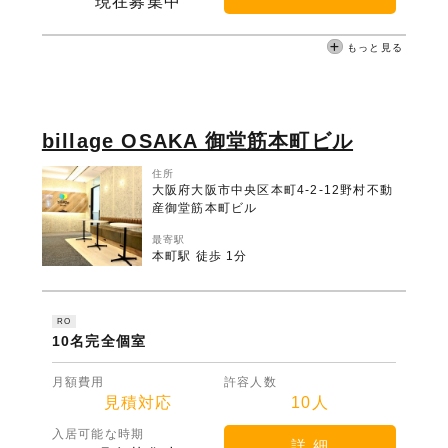
現在募集中
もっと見る
billage OSAKA 御堂筋本町ビル
住所
大阪府大阪市中央区本町4-2-12野村不動
産御堂筋本町ビル
最寄駅
本町駅 徒歩 1分
RO
10名完全個室
月額費用
許容人数
見積対応
10人
入居可能な時期
詳 細