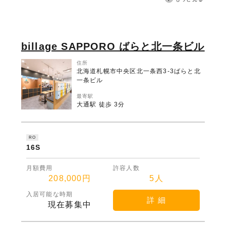
billage SAPPORO ばらと北一条ビル
住所
北海道札幌市中央区北一条西3-3ばらと北
一条ビル
最寄駅
大通駅 徒歩 3分
RO
16S
月額費用
許容人数
208,000円
5人
入居可能な時期
詳 細
現在募集中