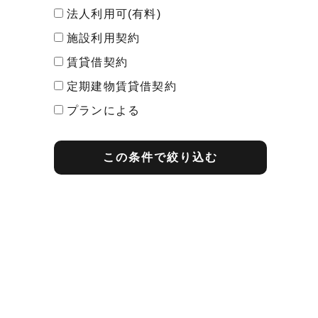
法人利用可(有料)
施設利用契約
賃貸借契約
定期建物賃貸借契約
プランによる
最短契約期間
この条件で絞り込む
1ヶ月契約
2ヶ月契約
3ヶ月契約
1年契約
2年契約
その他
プランによる
期間内解約の予告
1ヶ月前告知
2ヶ月前告知