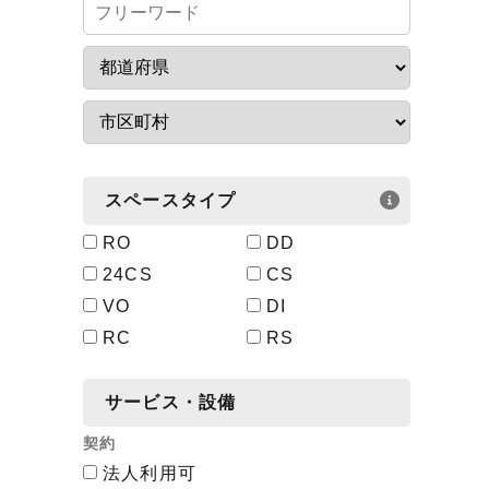
スペースタイプ
RO
DD
24CS
CS
VO
DI
RC
RS
サービス・設備
契約
法人利用可