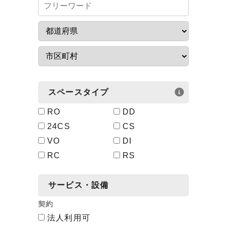
スペースタイプ
RO
DD
24CS
CS
VO
DI
RC
RS
サービス・設備
契約
法人利用可