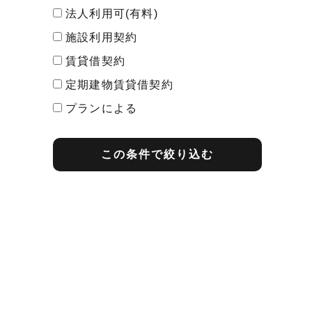
法人利用可(有料)
施設利用契約
賃貸借契約
定期建物賃貸借契約
プランによる
最短契約期間
この条件で絞り込む
1ヶ月契約
2ヶ月契約
3ヶ月契約
1年契約
2年契約
その他
プランによる
期間内解約の予告
1ヶ月前告知
2ヶ月前告知