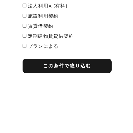
法人利用可(有料)
施設利用契約
賃貸借契約
定期建物賃貸借契約
プランによる
最短契約期間
この条件で絞り込む
1ヶ月契約
2ヶ月契約
3ヶ月契約
1年契約
2年契約
その他
プランによる
期間内解約の予告
1ヶ月前告知
2ヶ月前告知