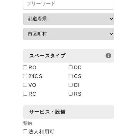
スペースタイプ
RO
DD
24CS
CS
VO
DI
RC
RS
サービス・設備
契約
法人利用可