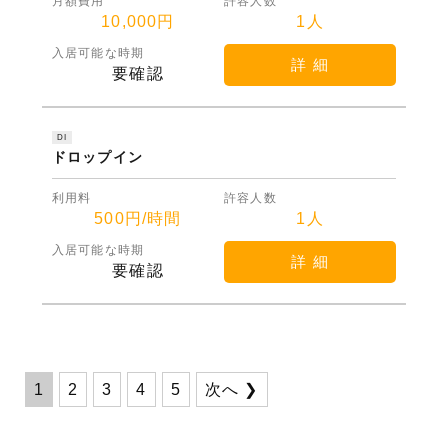
月額費用
許容人数
10,000円
1人
入居可能な時期
詳 細
要確認
DI
ドロップイン
利用料
許容人数
500円/時間
1人
入居可能な時期
詳 細
要確認
1
2
3
4
5
次へ ❯