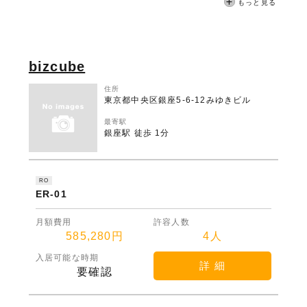
もっと見る
bizcube
住所
東京都中央区銀座5-6-12みゆきビル
最寄駅
銀座駅 徒歩 1分
RO
ER-01
月額費用
許容人数
585,280円
4人
入居可能な時期
詳 細
要確認