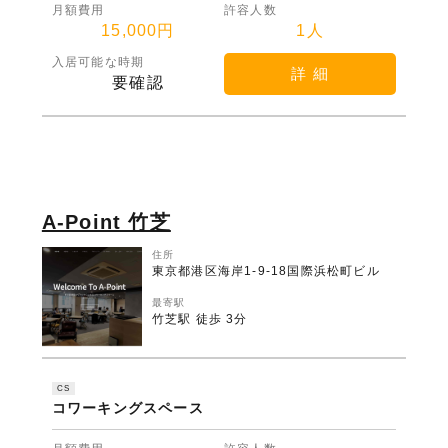
月額費用
許容人数
15,000円
1人
入居可能な時期
詳 細
要確認
A-Point 竹芝
住所
東京都港区海岸1-9-18国際浜松町ビル
最寄駅
竹芝駅 徒歩 3分
CS
コワーキングスペース