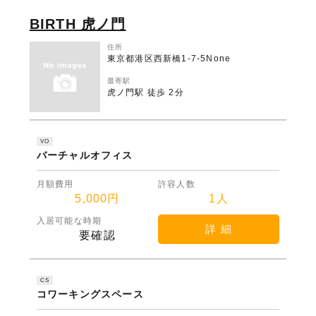
BIRTH 虎ノ門
住所
東京都港区西新橋1-7-5None
最寄駅
虎ノ門駅 徒歩 2分
VO
バーチャルオフィス
月額費用
許容人数
5,000円
1人
入居可能な時期
詳 細
要確認
CS
コワーキングスペース