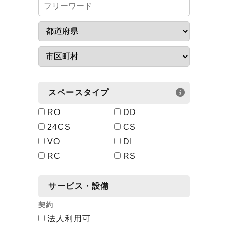
スペースタイプ
RO
DD
24CS
CS
VO
DI
RC
RS
サービス・設備
契約
法人利用可