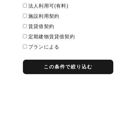
法人利用可(有料)
施設利用契約
賃貸借契約
定期建物賃貸借契約
プランによる
最短契約期間
この条件で絞り込む
1ヶ月契約
2ヶ月契約
3ヶ月契約
1年契約
2年契約
その他
プランによる
期間内解約の予告
1ヶ月前告知
2ヶ月前告知