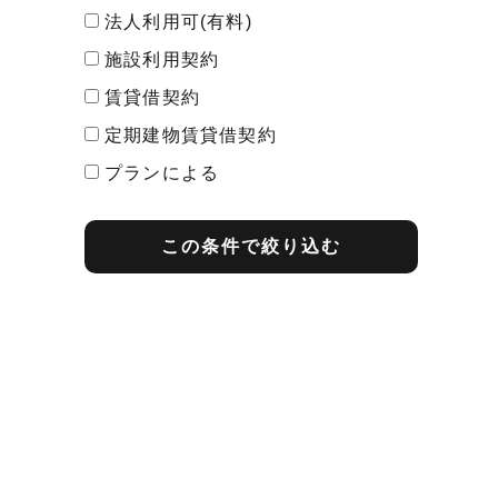
法人利用可(有料)
施設利用契約
賃貸借契約
定期建物賃貸借契約
プランによる
最短契約期間
この条件で絞り込む
1ヶ月契約
2ヶ月契約
3ヶ月契約
1年契約
2年契約
その他
プランによる
期間内解約の予告
1ヶ月前告知
2ヶ月前告知