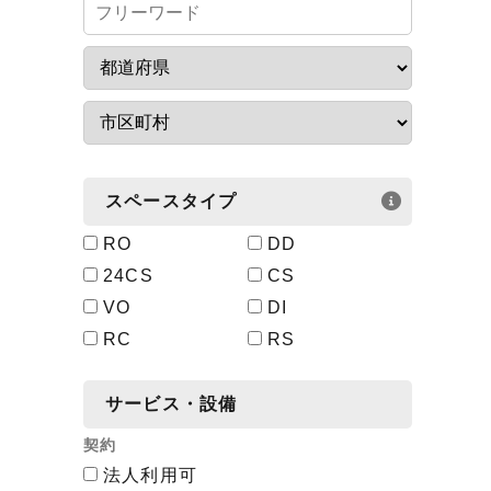
スペースタイプ
RO
DD
24CS
CS
VO
DI
RC
RS
サービス・設備
契約
法人利用可