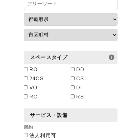
スペースタイプ
RO
DD
24CS
CS
VO
DI
RC
RS
サービス・設備
契約
法人利用可