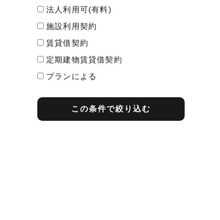
法人利用可(有料)
施設利用契約
賃貸借契約
定期建物賃貸借契約
プランによる
最短契約期間
この条件で絞り込む
1ヶ月契約
2ヶ月契約
3ヶ月契約
1年契約
2年契約
その他
プランによる
期間内解約の予告
1ヶ月前告知
2ヶ月前告知