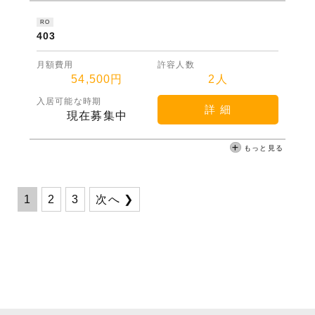
RO
403
月額費用
許容人数
54,500円
2人
入居可能な時期
詳 細
現在募集中
もっと見る
1
2
3
次へ ❯