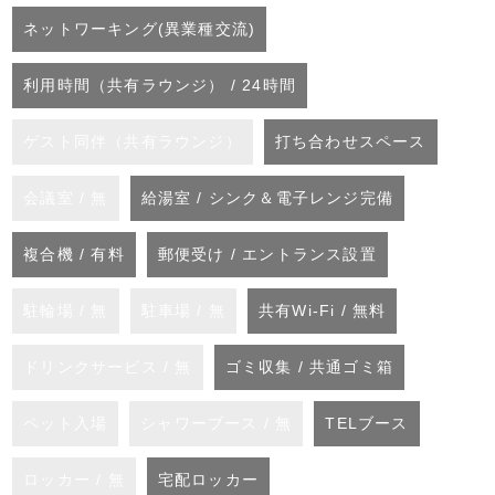
ネットワーキング(異業種交流)
利用時間（共有ラウンジ） / 24時間
ゲスト同伴（共有ラウンジ）
打ち合わせスペース
会議室 / 無
給湯室 / シンク＆電子レンジ完備
複合機 / 有料
郵便受け / エントランス設置
駐輪場 / 無
駐車場 / 無
共有Wi-Fi / 無料
ドリンクサービス / 無
ゴミ収集 / 共通ゴミ箱
ペット入場
シャワーブース / 無
TELブース
ロッカー / 無
宅配ロッカー