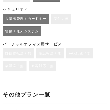
セキュリティ
入退出管理 / カードキー
受付 / 無
警備 / 無人システム
バーチャルオフィス用サービス
郵便物転送 / 無
電話転送 / 無
FAX転送 / 無
会議室 / 無
来客対応 / 無
その他プラン一覧