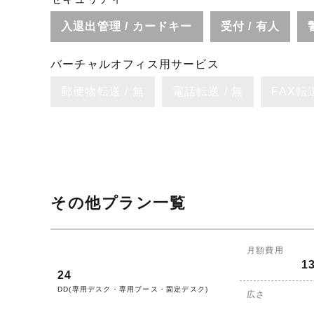
入退出管理 / カードキー
受付 / 有人
バーチャルオフィス用サービス
郵便物転送 / 無
電話転送 / 無
FAX転送
その他プラン一覧
月額費用
1
24
DD(専用デスク・専用ブース・固定デスク)
広さ