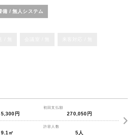
警備 / 無人システム
 / 無
会議室 / 無
来客対応 / 無
初回支払額
35,300円
270,050円
許容人数
9.1㎡
5人