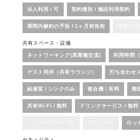
法人利用 / 可
契約種別 / 施設利用契約
期間内解約の予告 / 1ヶ月前告知
複数利用
共有スペース・設備
ネットワーキング(異業種交流)
利用時間（
ゲスト同伴（共有ラウンジ）
打ち合わせ
給湯室 / シンクのみ
複合機 / 有料
郵
共有Wi-Fi / 無料
ドリンクサービス / 無料
シャワーブース / 無
TELブース
ロッカ
セキュリティ