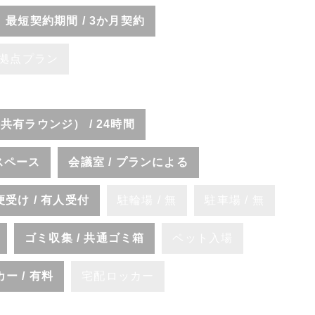
最短契約期間 / 3か月契約
拠点プラン
共有ラウンジ） / 24時間
スペース
会議室 / プランによる
便受け / 有人受付
駐輪場 / 無
駐車場 / 無
ゴミ収集 / 共通ゴミ箱
ペット入場
ー / 有料
宅配ロッカー