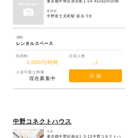
東京都中野区弥生町1-54-4GrayROOM
最寄駅
中野富士見町駅 徒歩 5分
RO
レンタルスペース
利用料
許容人数
1,000円/時間
-人
入居可能な時期
詳 細
現在募集中
中野コネクトハウス
住所
東京都中野区南台1-3-13中野コネクトハ