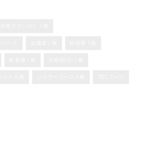
共有ラウンジ） / 無
スペース
会議室 / 無
給湯室 / 無
駐車場 / 無
共有Wi-Fi / 無
ペット入場
シャワーブース / 無
TELブース