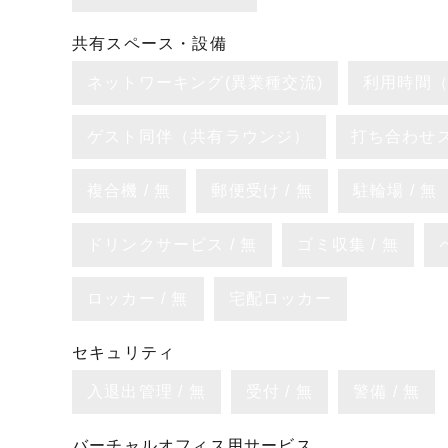
共有スペース・設備
ネットワーキング(異業種交流)
利用時間（
ゲスト同伴（共有ラウンジ）
打ち合わせ
複合機 / 無
郵便受け / 無
駐輪場 / 無
ドリンクサービス / 無
ゴミ収集 / 無
ロッカー / 無
宅配ロッカー
セキュリティ
入退出管理 / 無
受付 / 無
警備 / 無
バーチャルオフィス用サービス