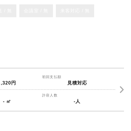
 / 無
会議室 / 無
来客対応 / 無
初回支払額
1,320円
見積対応
許容人数
- ㎡
-人