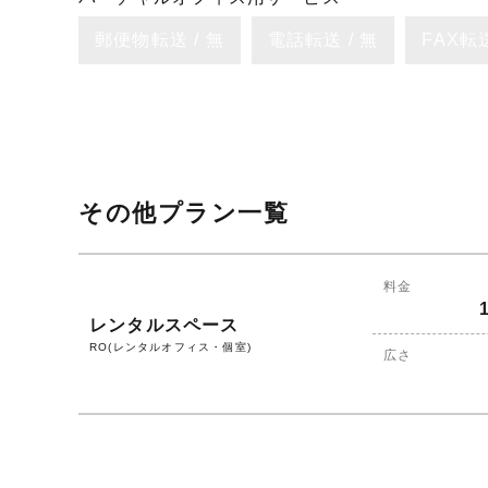
郵便物転送 / 無
電話転送 / 無
FAX転送
その他プラン一覧
料金
レンタルスペース
RO(レンタルオフィス・個室)
広さ