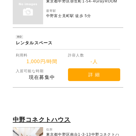
東京都中野区弥生町1-54-4GrayROOM
最寄駅
中野富士見町駅 徒歩 5分
RO
レンタルスペース
利用料
許容人数
1,000円/時間
-人
入居可能な時期
詳 細
現在募集中
中野コネクトハウス
住所
東京都中野区南台1-3-13中野コネクトハ