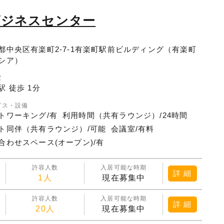
ビジネスセンター
都中央区有楽町2-7-1有楽町駅前ビルディング（有楽町
シア）
駅
駅 徒歩 1分
ビス・設備
トワーキング/有
利用時間（共有ラウンジ）/24時間
ト同伴（共有ラウンジ）/可能
会議室/有料
合わせスペース(オープン)/有
許容人数
入居可能な時期
詳 細
1人
現在募集中
許容人数
入居可能な時期
詳 細
20人
現在募集中