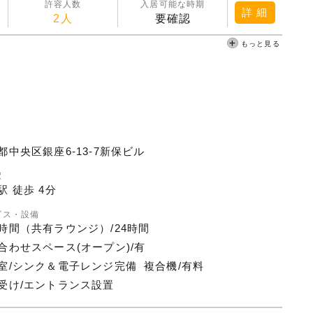
許容人数
入居可能な時期
詳 細
2人
要確認
もっと見る
都中央区銀座6-13-7新保ビル
駅
駅 徒歩 4分
ビス・設備
時間（共有ラウンジ）/24時間
合わせスペース(オープン)/有
室/シンク＆電子レンジ完備
複合機/有料
受け/エントランス設置