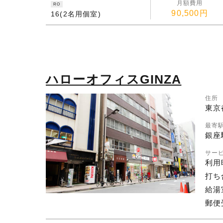
月額費用
RO
90,500円
16(2名用個室)
ハローオフィスGINZA
住所
東京
最寄
銀座
サー
利用
打ち
給湯
郵便