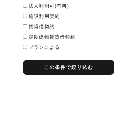
法人利用可(有料)
施設利用契約
賃貸借契約
定期建物賃貸借契約
プランによる
最短契約期間
この条件で絞り込む
1ヶ月契約
2ヶ月契約
3ヶ月契約
1年契約
2年契約
その他
プランによる
期間内解約の予告
1ヶ月前告知
2ヶ月前告知