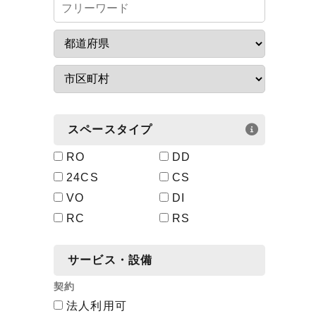
スペースタイプ
RO
DD
24CS
CS
VO
DI
RC
RS
サービス・設備
契約
法人利用可