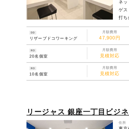
ネッ
ゲス
打ち
月額費用
DD
47,900円
リザーブドコワーキング
月額費用
RO
見積対応
20名個室
月額費用
RO
見積対応
10名個室
リージャス 銀座一丁目ビジ
住所
東京