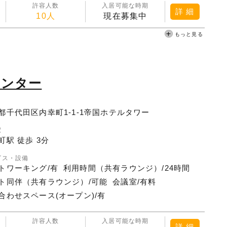
許容人数
入居可能な時期
詳 細
10人
現在募集中
もっと見る
センター
都千代田区内幸町1-1-1帝国ホテルタワー
駅
町駅 徒歩 3分
ビス・設備
トワーキング/有
利用時間（共有ラウンジ）/24時間
ト同伴（共有ラウンジ）/可能
会議室/有料
合わせスペース(オープン)/有
許容人数
入居可能な時期
詳 細