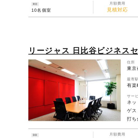
月額費用
RO
見積対応
10名個室
リージャス 日比谷ビジネス
住所
東京
最寄
有楽
サー
ネッ
ゲス
打ち
月額費用
DD