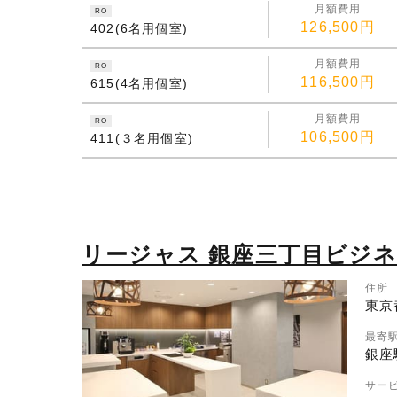
月額費用
RO
126,500円
402(6名用個室)
月額費用
RO
116,500円
615(4名用個室)
月額費用
RO
106,500円
411(３名用個室)
リージャス 銀座三丁目ビジ
住所
東京
最寄
銀座
サー