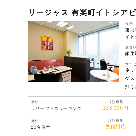
リージャス 有楽町イトシア
住所
東京
イト
最寄
銀座
サー
ネッ
ゲス
打ち
月額費用
DD
128,000円
リザーブドコワーキング
月額費用
RO
見積対応
20名個室