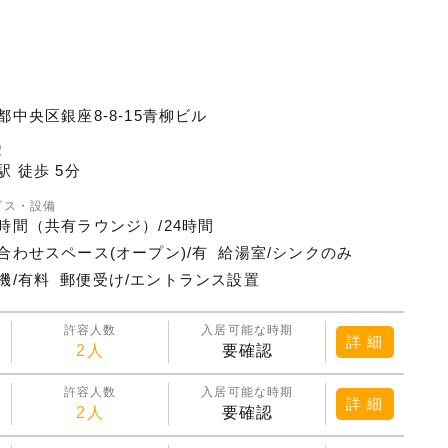
都中央区銀座8-8-15青柳ビル
駅
駅 徒歩 5分
ビス・設備
時間（共有ラウンジ）/24時間
合わせスペース(オープン)/有
給湯室/シンクのみ
機/有料
郵便受け/エントランス設置
許容人数
入居可能な時期
詳 細
2人
要確認
許容人数
入居可能な時期
詳 細
2人
要確認