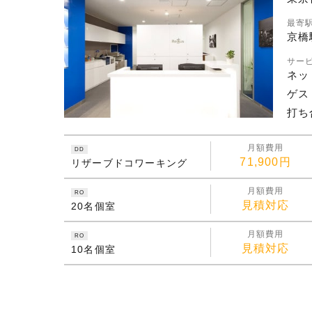
最寄
京橋
サー
ネッ
ゲス
打ち
月額費用
DD
71,900円
リザーブドコワーキング
月額費用
RO
見積対応
20名個室
月額費用
RO
見積対応
10名個室