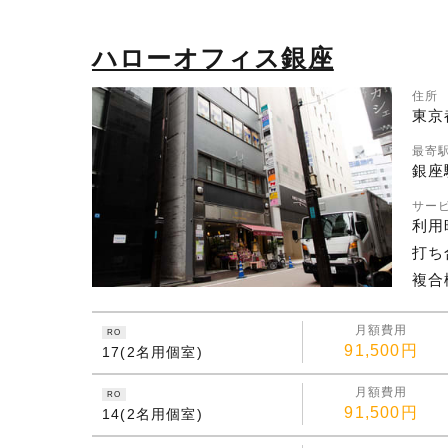
ハローオフィス銀座
住所
東京
最寄
銀座
サー
利用
打ち
複合
月額費用
RO
91,500円
17(2名用個室)
月額費用
RO
91,500円
14(2名用個室)