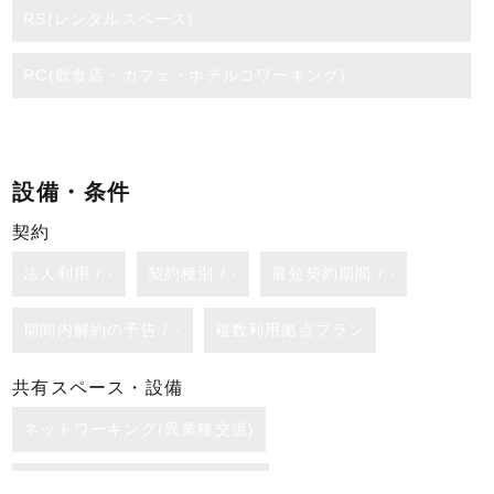
RS(レンタルスペース)
RC(飲食店・カフェ・ホテルコワーキング)
設備・条件
契約
法人利用 / -
契約種別 / -
最短契約期間 / -
期間内解約の予告 / -
複数利用拠点プラン
共有スペース・設備
ネットワーキング(異業種交流)
利用時間（共有ラウンジ） / 無