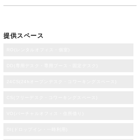
提供スペース
RO(レンタルオフィス・個室)
DD(専用デスク・専用ブース・固定デスク)
24CS(24hオープンデスク・コワーキングスペース)
CS(フリーデスク・コワーキングスペース)
VO(バーチャルオフィス・住所借り)
DI(ドロップイン・一時利用)