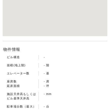
物件情報
ビル構造
-
規模(地上階)
- 階
エレベーター数
- 基
座席数
- 席
延床面積
- 坪
施設天井高もしくは
- mm
ビル基準天井高
駐車場台数（最大）
- 台