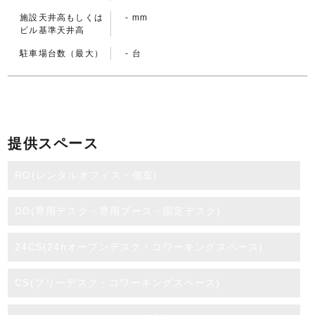
施設天井高もしくは
- mm
ビル基準天井高
駐車場台数（最大）
- 台
提供スペース
RO(レンタルオフィス・個室)
DD(専用デスク・専用ブース・固定デスク)
24CS(24hオープンデスク・コワーキングスペース)
CS(フリーデスク・コワーキングスペース)