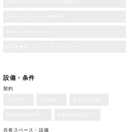
VO(バーチャルオフィス・住所借り)
DI(ドロップイン・一時利用)
RS(レンタルスペース)
RC(飲食店・カフェ・ホテルコワーキング)
設備・条件
契約
法人利用 / -
契約種別 / -
最短契約期間 / -
期間内解約の予告 / -
複数利用拠点プラン
共有スペース・設備