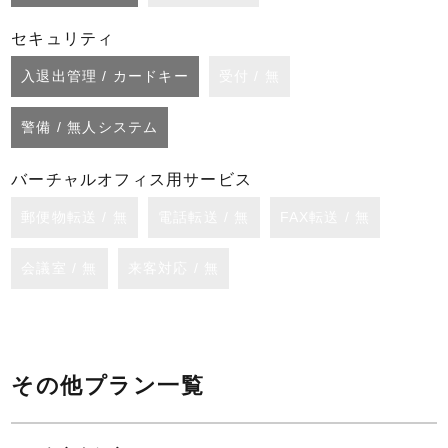
セキュリティ
入退出管理 / カードキー
受付 / 無
警備 / 無人システム
バーチャルオフィス用サービス
郵便物転送 / 無
電話転送 / 無
FAX転送 / 無
会議室 / 無
来客対応 / 無
その他プラン一覧