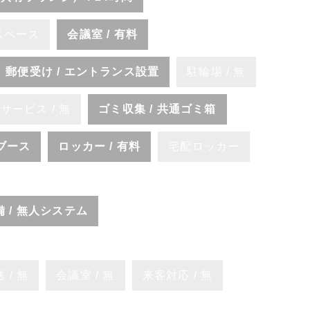
スペース
会議室 / 有料
郵便受け / エントランス設置
駐輪場 / 無
サービス / 無
ゴミ収集 / 共通ゴミ箱
Lブース
ロッカー / 有料
宅配ロッカー
備 / 無人システム
 / 無
会議室 / 無
来客対応 / 無