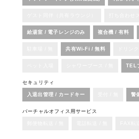
ゲスト同伴（共有ラウンジ）
打ち合わせ
給湯室 / 電子レンジのみ
複合機 / 有料
駐車場 / 無
共有Wi-Fi / 無料
ドリンク
ペット入場
シャワーブース / 無
TE
セキュリティ
入退出管理 / カードキー
受付 / 無
警
バーチャルオフィス用サービス
郵便物転送 / 無
電話転送 / 無
FAX転送